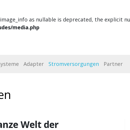
image_info as nullable is deprecated, the explicit n
udes/media.php
systeme
Adapter
Stromversorgungen
Partner
en
anze Welt der