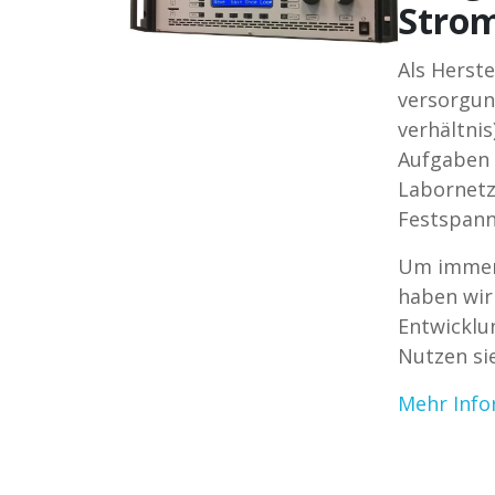
Stro
Als Herst
versorgun
verhältni
Aufgaben 
Labornetz
Festspann
Um immer 
haben wir
Entwicklu
Nutzen si
Mehr Inf