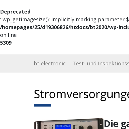
Deprecated
: wp_getimagesize(): Implicitly marking parameter $
/homepages/25/d19306826/htdocs/bt2020/wp-incl
on line
5309
bt electronic
Test- und Inspektions
Stromversorgung
Die g