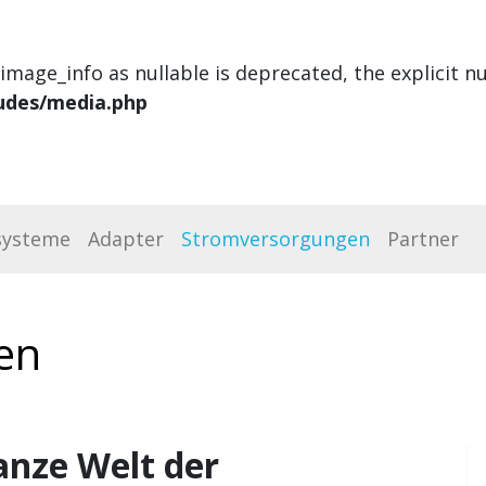
image_info as nullable is deprecated, the explicit n
udes/media.php
systeme
Adapter
Stromversorgungen
Partner
en
anze Welt der