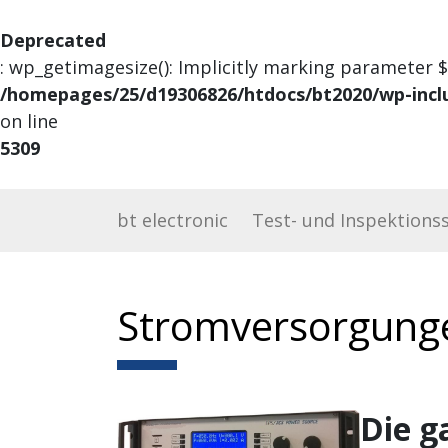
Deprecated
: wp_getimagesize(): Implicitly marking parameter $
/homepages/25/d19306826/htdocs/bt2020/wp-incl
on line
5309
bt electronic
Test- und Inspektions
Stromversorgung
Die g