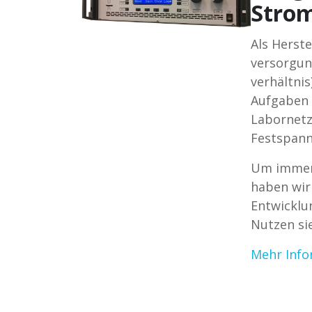
Stro
Als Herst
versorgun
verhältni
Aufgaben 
Labornetz
Festspann
Um immer 
haben wir
Entwicklu
Nutzen si
Mehr Inf